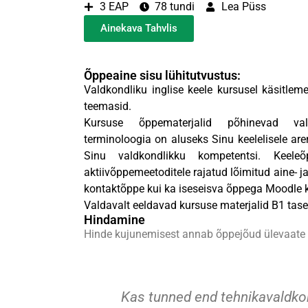
3 EAP
78 tundi
Lea Püss
Ainekava Tahvlis
Õppeaine sisu lühitutvustus:
Valdkondliku inglise keele kursusel käsitle
teemasid.
Kursuse õppematerjalid põhinevad valdk
terminoloogia on aluseks Sinu keelelisele are
Sinu valdkondlikku kompetentsi. Keel
aktiivõppemeetoditele rajatud lõimitud aine- j
kontaktõppe kui ka iseseisva õppega Moodle
Valdavalt eeldavad kursuse materjalid B1 tas
Hindamine
Hinde kujunemisest annab õppejõud ülevaate 
Kas tunned end tehnikavaldkon