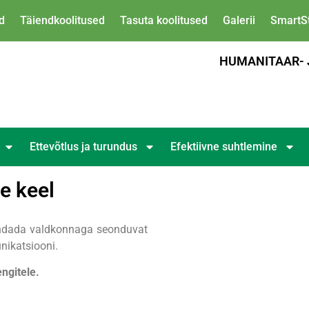
d
Täiendkoolitused
Tasuta koolitused
Galerii
SmartSt
HUMANITAAR- 
Ettevõtlus ja turundus
Efektiivne suhtlemine
e keel
endada valdkonnaga seonduvat
nikatsiooni.
ngitele.