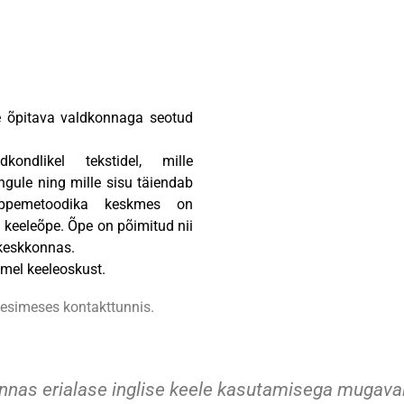
me õpitava valdkonnaga seotud
ondlikel tekstidel, mille
ngule ning mille sisu täiendab
eõppemetoodika keskmes on
a keeleõpe. Õpe on põimitud nii
 keskkonnas.
emel keeleoskust.
esimeses kontakttunnis.
nas erialase inglise keele kasutamisega mugavalt?