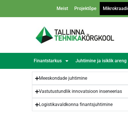
Meist
Projektõpe
Mikrokraadi
Finantstarkus
Juhtimine ja isiklik areng
Meeskondade juhtimine
Vastutustundlik innovatsioon inseneerias
Logistikavaldkonna finantsjuhtimine