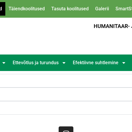
d
Täiendkoolitused
Tasuta koolitused
Galerii
SmartSt
HUMANITAAR- 
Ettevõtlus ja turundus
Efektiivne suhtlemine