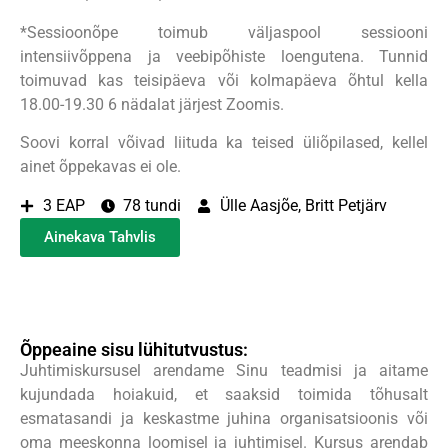
*Sessioonõpe toimub väljaspool sessiooni
intensiivõppena ja veebipõhiste loengutena. Tunnid
toimuvad kas teisipäeva või kolmapäeva õhtul kella
18.00-19.30 6 nädalat järjest Zoomis.
Soovi korral võivad liituda ka teised üliõpilased, kellel
ainet õppekavas ei ole.
3 EAP
78 tundi
Ülle Aasjõe, Britt Petjärv
Ainekava Tahvlis
Õppeaine sisu lühitutvustus:
Juhtimiskursusel arendame Sinu teadmisi ja aitame
kujundada hoiakuid, et saaksid toimida tõhusalt
esmatasandi ja keskastme juhina organisatsioonis või
oma meeskonna loomisel ja juhtimisel. Kursus arendab