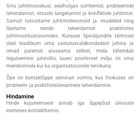
Sinu juhtimisoskusi, sealhulgas suhtlemist, probleemide
lahendamist, otsuste langetamist ja konfliktide juhtimist.
Samuti tutvustame juhtimisteooriaid ja -mudeleid ning
õpetame nende rakendamist praktilistes
juhtimissituatsioonides. Kursuse õpiväljundite täitmisel
oled teadlikum oma vastutusvaldkondadest juhina ja
omad paremat arusaama sellest, mida tähendab
tegutsemine juhirollis, luues positiivset mõju nii oma
meeskonnale kui ka organisatsioonile tervikuna.
Õpe on kontaktõppe seminari vormis, kus fookuses on
probleem- ja praktilisteülesannete lahendamine.
Hindamine
Hinde kujunemisest annab iga õppejõud ülevaate
esimeses kontakttunnis.