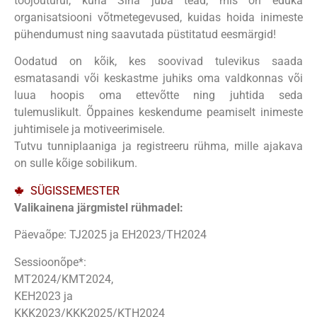
tööjõuturul, kuna Sina juba tead, mis on eduka
organisatsiooni võtmetegevused, kuidas hoida inimeste
pühendumust ning saavutada püstitatud eesmärgid!
Oodatud on kõik, kes soovivad tulevikus saada
esmatasandi või keskastme juhiks oma valdkonnas või
luua hoopis oma ettevõtte ning juhtida seda
tulemuslikult. Õppaines keskendume peamiselt inimeste
juhtimisele ja motiveerimisele.
Tutvu tunniplaaniga ja registreeru rühma, mille ajakava
on sulle kõige sobilikum.
SÜGISSEMESTER
Valikainena järgmistel rühmadel:
Päevaõpe: TJ2025 ja EH2023/TH2024
Sessioonõpe*:
MT2024/KMT2024,
KEH2023 ja
KKK2023/KKK2025/KTH2024