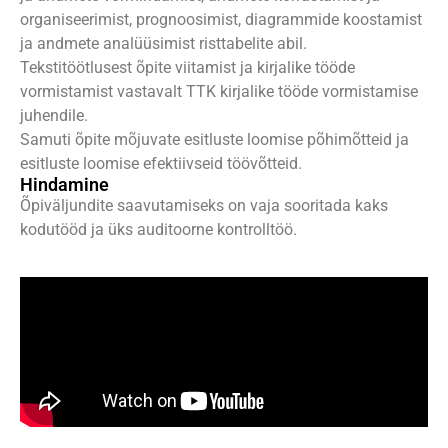
organiseerimist, prognoosimist, diagrammide koostamist
ja andmete analüüsimist risttabelite abil.
Tekstitöötlusest õpite viitamist ja kirjalike tööde
vormistamist vastavalt TTK kirjalike tööde vormistamise
juhendile.
Samuti õpite mõjuvate esitluste loomise põhimõtteid ja
esitluste loomise efektiivseid töövõtteid.
Hindamine
Õpiväljundite saavutamiseks on vaja sooritada kaks
kodutööd ja üks auditoorne kontrolltöö.