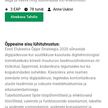
aega ja vaeva ning suurendada töö efektiivsust!
3 EAP
78 tundi
Anne Uukivi
Ainekava Tahvlis
Õppeaine sisu lühitutvustus:
Eesti Elukestva Õppe Strateegia 2020 sõnastab
digipädevuse kui suutlikkuse kasutada digitehnoloogiat
toimetulekuks kiiresti muutuvas teadmusühiskonnas nii
töökohal, õppimisel, kodanikuna tegutsedes kui ka
kogukondades suheldes. Käesoleva aine raames
arendate oma digipädevusi, tegeledes kontoritarkvara
alaste teadmiste ja oskuste meeldetuletamise ja
edasiarendamisega.
Tabeltöötlusest õpite tööpõhimõtteid ja efektiivseid
töövõtteid, valemite ja funktsioonide sisestamist, tabelite
ja andmete vormindamist, andmete korrastamist ja